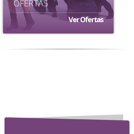
OFERTAS
Ver Ofertas
Despedidas de soltera
en Granada
Despedidas de soltera en