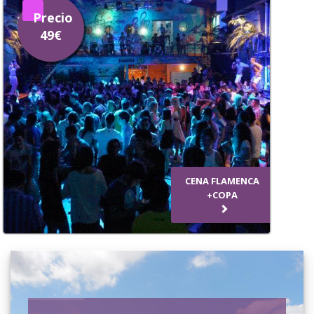
despedidas en Granada
Precio
49€
Te ofrecemos una cuidada selección de restaurantes con muchas y
variadas actividades, mientras disfrutáis de la cena:
dragqueen,
striptease, espectáculos humorísticos, juegos en los que participarás
activamente, ambientación, dj, sorteos, bebida sin límite
...
Puedes elegir cualquiera de los
restaurantes con espectáculo
despedidas en Granada
: Cabaret, Flamenco, Drag Queen… para
que lo paséis de fábula. En todos los restaurantes encontrareis más
despedidas de soltera o soltero
con ganas de pasarlo bien, con
lo que la diversión durante toda velada está asegurada.
CENA FLAMENCA
+COPA
Las animaciones que te ofrecemos para tu fiesta de despedida
pueden ser cómo tú quieras, desde espectáculos eróticos tipo
cabaret, hasta cómicos o de otro tipo pensados para
despedidas
mixtas
… Simplemente explica a nuestro equipo comercial qué es
exactamente lo que te gustaría y te organizamos la
despedida de
soltera o soltero en Granada
de tus sueños.
Después de la cena podréis seguir con la diversión en pubs o