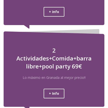
de Granada lo complica mucho más. Por este motivo en
Despedidasgranada.es damos una solución integral a tu despedida:
+ info
Cenas, shows, boys, stripers, limusinas, burrotaxi, Alojamientos,
hoteles, hostales, cortijos
… y mucho más. Todo con los precios más
competitivos. Contratar tu fiesta en Despedidasgranada.es es tu
garantía éxito.
Despedidas Granada
es especialista en organización de
despedidas para grupos numerosos. ¡Contacta con nosotros y nos
2
encargamos de todo!
Actividades+Comida+barra
Actividades para despedida de soltera
libre+pool party 69€
en Granada
Lo máximo en Granada al mejor precio!!
Cuidamos hasta el último detalle de cada
despedida de soltera
organizada. Damos un trato personalizado, te escuchamos y
basamos nuestra organización en todas tus ideas y gustos.
+ Info
En Despedidas soltera Granada te ofrecemos un sin fin de