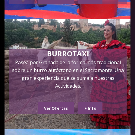
Combina y personaliza como quieras todas las posibilidades. ¡Llama
ahora y reserva tú despedida!
Servicios exclusivos para despedidas de soltera
El grupo Despedidas Granada.es arrancó hace 4 años
convirtiéndose en pocos meses en una empresa líder de
despedidas de soltero y soltera en Granada
, ofreciendo a
BURROTAXI
nuestros clientes productos novedosos, dejando atrás la típica
Pasea por Granada de la forma más tradicional
despedida y transformándola en algo más que una cena-
sobre un burro autóctono en el Sacromonte. Una
espectáculo, opciones más originales y completas, por ello
seleccionamos los mejores alojamientos locales, restaurantes, boys,
gran experiencia que se suma a nuestras
strippers, discotecas… de nuestra ciudad y al mejor equipo de
Actividades.
trabajo posible.
Damos un servicio cuidado y pensando en los detalles, las
Ver Ofertas
+ Info
despedidas de soltero en Granada
tienen una magia y diversión
diferente al resto, tenemos todo tipo de
actividades para
despedidas de soltera Granada
, con los mejores precios que
puedas imaginar.